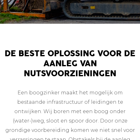
DE BESTE OPLOSSING VOOR DE
AANLEG VAN
NUTSVOORZIENINGEN
Een boogzinker maakt het mogelijk om
bestaande infrastructuur of leidingen te
ontwijken. Wij boren met een boog onder
(water-)weg, sloot en spoor door. Door onze
grondige voorbereiding komen we niet snel voor
verrassingen te staan. Obstakels bij de aanleg