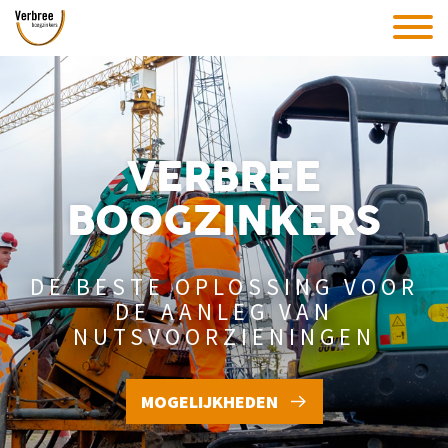
VERBREE
BOOGZINKERS
DE BESTE OPLOSSING VOOR
DE
AANLEG VAN
NUTSVOORZIENINGEN
MOGELIJKHEDEN