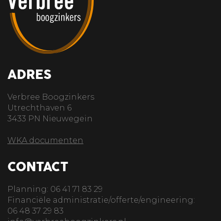
ADRES
Verbree Boogzinkers
Utrechthaven 6
3433 PN Nieuwegein
WKA documenten
CONTACT
Planning: 06 41 71 83 29
Financiële administratie/offerte/engineering:
06 48 37 29 83